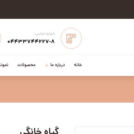
شماره تماس:
04433744227-8
خانه
درباره ما
محصولات
نمونه
گیاه خانگی