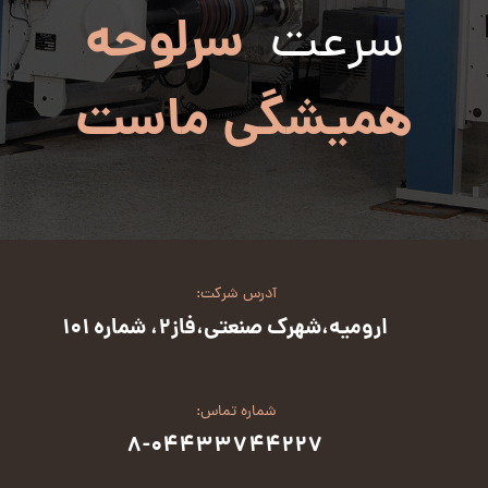
سرلوحه
سرعت
همیشگی ماست
آدرس شرکت:
ارومیه،شهرک صنعتی،فاز2، شماره 101
شماره تماس:
8-04433744227