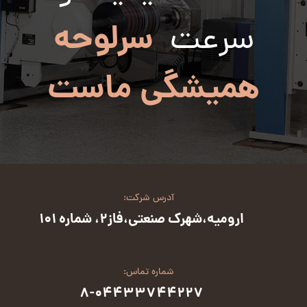
سرلوحه
سرعت
همیشگی ماست
آدرس شرکت:
ارومیه،شهرک صنعتی،فاز2، شماره 101
شماره تماس:
8-04433744227