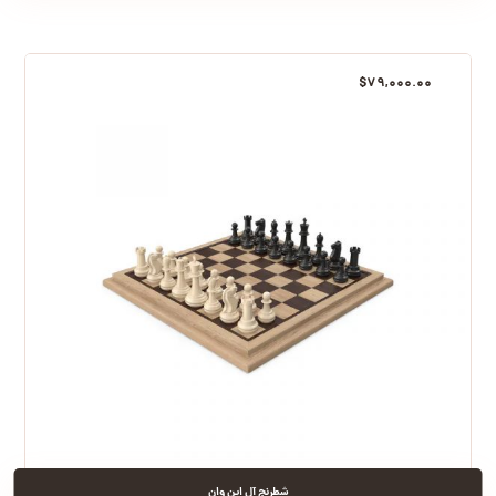
$
۷۹,۰۰۰.۰۰
شطرنج آل این وان