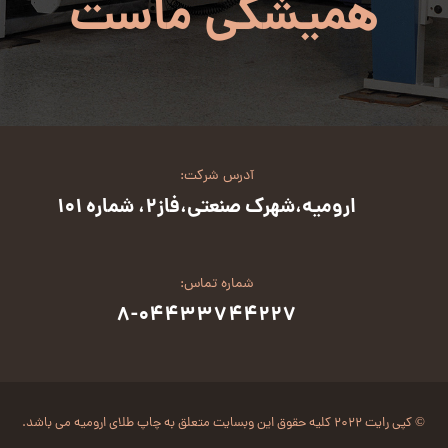
همیشگی ماست
آدرس شرکت:
ارومیه،شهرک صنعتی،فاز2، شماره 101
شماره تماس:
8-04433744227
© کپی رایت ۲۰۲۲ کلیه حقوق این وبسایت متعلق به چاپ طلای ارومیه می باشد.