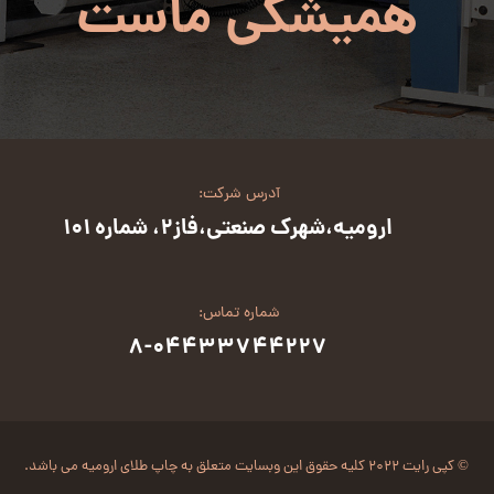
همیشگی ماست
آدرس شرکت:
ارومیه،شهرک صنعتی،فاز2، شماره 101
شماره تماس:
8-04433744227
© کپی رایت ۲۰۲۲ کلیه حقوق این وبسایت متعلق به چاپ طلای ارومیه می باشد.