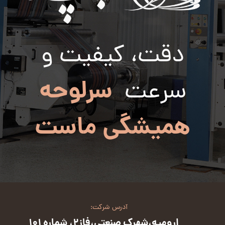
دقت، کیفیت و
سرلوحه
سرعت
همیشگی ماست
آدرس شرکت:
ارومیه،شهرک صنعتی،فاز2، شماره 101