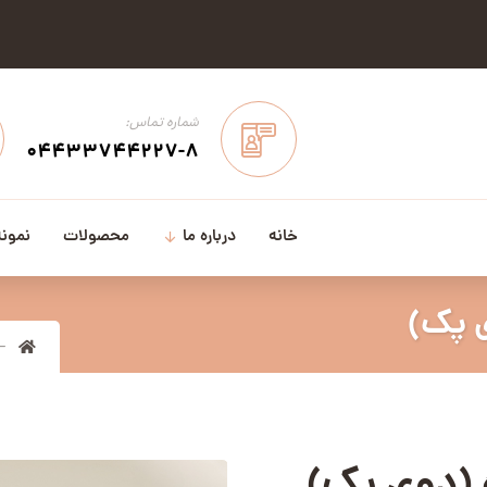
شماره تماس:
04433744227-8
خانه
درباره ما
محصولات
نمونه
ی پک)