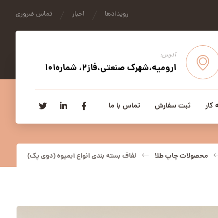
رویدادها
اخبار
تماس ضروری
آدرس:
ارومیه،شهرک صنعتی،فاز2، شماره101
 کار
ثبت سفارش
تماس با ما
محصولات چاپ طلا
لفاف بسته بندی انواع آبمیوه (دوی پک)