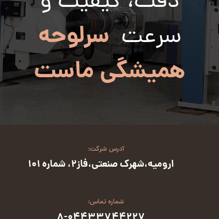
دقت، کیفیت و
سرلوحه
سرعت
همیشگی ماست
آدرس شرکت:
ارومیه،شهرک صنعتی،فاز2، شماره 101
شماره تماس:
8-04433744227