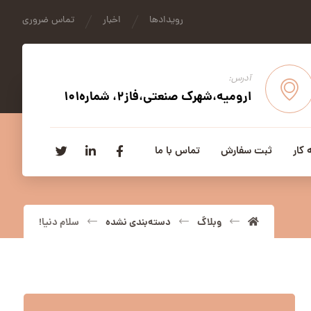
رویدادها
اخبار
تماس ضروری
آدرس:
ارومیه،شهرک صنعتی،فاز2، شماره101
 کار
ثبت سفارش
تماس با ما
وبلاگ
دسته‌بندی نشده
سلام دنیا!