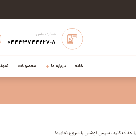
شماره تماس:
04433744227-8
خانه
درباره ما
محصولات
نمونه
یا حذف کنید، سپس نوشتن را شروع نمایید!